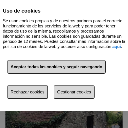
Select Language
▼
Uso de cookies
Se usan cookies propias y de nuestros partners para el correcto
funcionamiento de los servicios de la web y para poder tener
datos de uso de la misma, recopilamos y procesamos
información no sensible. Las cookies son guardadas durante un
6
Inmuebles
O Covelo (Pontevedra)
periodo de 12 meses. Puedes consultar más información sobre la
política de cookies de la web y acceder a su configuración
aquí
.
Lista
Mapa
Filtros
Aceptar todas las cookies y seguir navegando
más reciente
más reciente
Rechazar cookies
Gestionar cookies
Menos reciente
Baratos
Caros
Pequeños