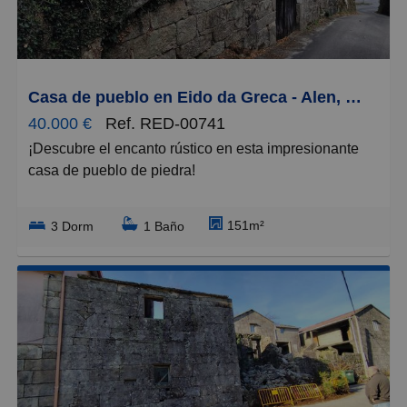
Grandes
Casa de pueblo en Eido da Greca - Alen, O Covelo
40.000 €
Ref. RED-00741
¡Descubre el encanto rústico en esta impresionante
casa de pueblo de piedra!
Situada en una zona tranquila y soleada, esta
151m²
3 Dorm
1 Baño
propiedad es una joya esperando ser transformada en
una vivienda espectacular, a tan solo 49 minutos de
Vigo.
Con una fachada señorial que invita a entrar, cada
rincón de sus 151 m² construidos respira autenticidad
gracias a sus muros de piedra.