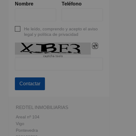
Nombre
Teléfono
He leído, comprendo y acepto el aviso
legal y política de privacidad
captcha tools
Contactar
REDTEL INMOBILIARIAS
Areal nº 104
Vigo
Pontevedra