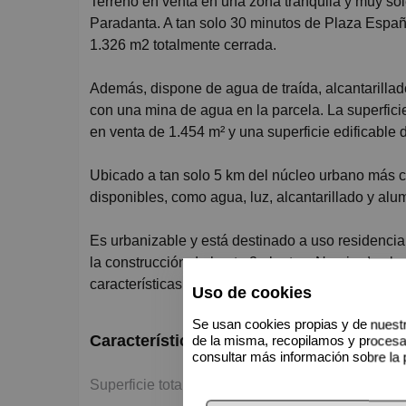
Terreno en venta en una zona tranquila y muy soleada, con fácil acceso y vistas espectaculares a la
Paradanta. A tan solo 30 minutos de Plaza España
1.326 m2 totalmente cerrada.
Además, dispone de agua de traída, alcantarillado
con una mina de agua en la parcela. La superficie
en venta de 1.454 m² y una superficie edificable 
Ubicado a tan solo 5 km del núcleo urbano más ce
disponibles, como agua, luz, alcantarillado y alu
Es urbanizable y está destinado a uso residencial
la construcción de hasta 2 plantas. No pierdas la
características excepcionales. ¡Contáctanos aho
Uso de cookies
Se usan cookies propias y de nuestr
Características básicas
de la misma, recopilamos y proces
consultar más información sobre la 
2
Superficie total del terreno 1.454 m