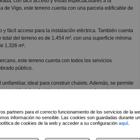
 de Vigo, este terreno cuenta con una parcela edificable de
 y fácil acceso para la instalación eléctrica. También cuenta
 total del terreno es de 1.454 m², con una superficie mínima
de 1.326 m².
rcano, este terreno cuenta con todos los servicios
mbrado público.
 unifamiliar, ideal para construir chalets. Además, se permite
 oportunidad de adquirir este terreno con todas estas
ra mismo!
os partners para el correcto funcionamiento de los servicios de la w
amos información no sensible. Las cookies son guardadas durante u
política de cookies de la web y acceder a su configuración
aquí
.