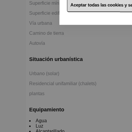
2
Superficie mínima en venta 1.454 m
Aceptar todas las cookies y 
2
Superficie edificable 1.326 m
Vía urbana
Camino de tierra
Autovía
Situación urbanística
Urbano (solar)
Residencial unifamiliar (chalets)
plantas
Equipamiento
Agua
Luz
Alcantarillado