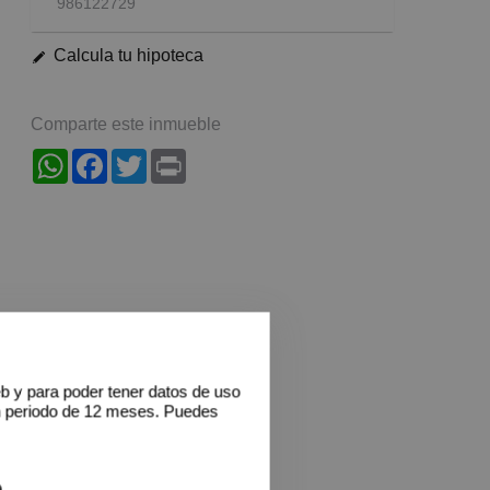
986122729
Calcula tu hipoteca
Comparte este inmueble
WhatsApp
Facebook
Twitter
Print
eb y para poder tener datos de uso
n periodo de 12 meses. Puedes